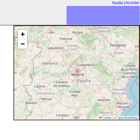
Ayuda
|
Acceder
+
−
Leaflet
|
©
OpenStreetMap