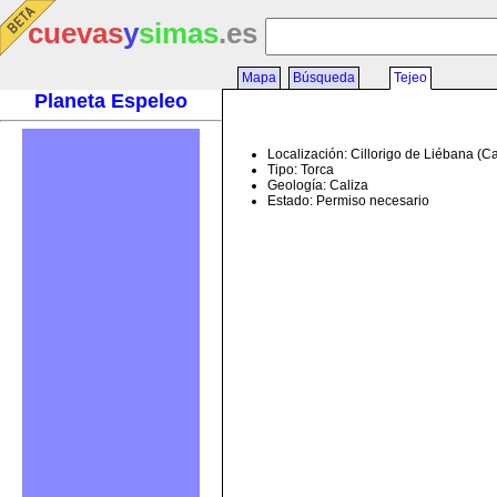
cuevas
y
simas
.es
Mapa
Búsqueda
Tejeo
Planeta Espeleo
Localización: Cillorigo de Liébana (C
Tipo: Torca
Geología: Caliza
Estado: Permiso necesario