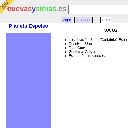
cuevas
y
simas
.es
Mapa
Búsqueda
VA 03
Planeta Espeleo
VA 03
Localización: Soba (Cantabria), Espa
Desnivel: 23 m
Tipo: Cueva
Geología: Caliza
Estado: Permiso necesario