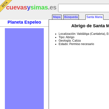
cuevas
y
simas
.es
Mapa
Búsqueda
Santa Maria
Planeta Espeleo
Abrigo de Santa M
Localización: Valdáliga (Cantabria), 
Tipo: Abrigo
Geología: Caliza
Estado: Permiso necesario