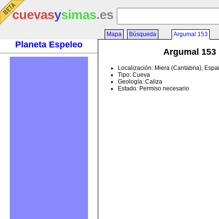
cuevas
y
simas
.es
Mapa
Búsqueda
Argumal 153
Planeta Espeleo
Argumal 153
Localización: Miera (Cantabria), Esp
Tipo: Cueva
Geología: Caliza
Estado: Permiso necesario