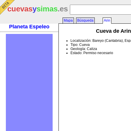
cuevas
y
simas
.es
Mapa
Búsqueda
Arin
Planeta Espeleo
Cueva de Arin
Localización: Bareyo (Cantabria), Es
Tipo: Cueva
Geología: Caliza
Estado: Permiso necesario