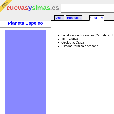
cuevas
y
simas
.es
Mapa
Búsqueda
Chufin IV
Planeta Espeleo
Localización: Rionansa (Cantabria), 
Tipo: Cueva
Geología: Caliza
Estado: Permiso necesario