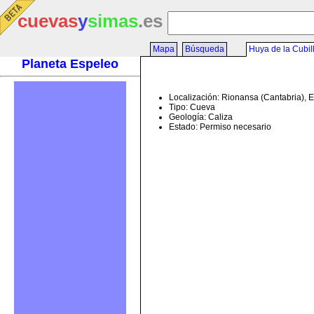
cuevas
y
simas
.es
Mapa
Búsqueda
Huya de la Cubil
Planeta Espeleo
Localización: Rionansa (Cantabria), 
Tipo: Cueva
Geología: Caliza
Estado: Permiso necesario