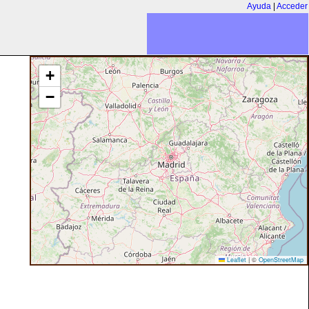
Ayuda
|
Acceder
+
−
Leaflet
|
©
OpenStreetMap