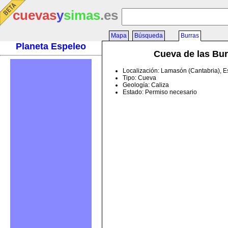
cuevas
y
simas
.es
Mapa
Búsqueda
Burras
Planeta Espeleo
Cueva de las Bur
Localización: Lamasón (Cantabria), 
Tipo: Cueva
Geología: Caliza
Estado: Permiso necesario