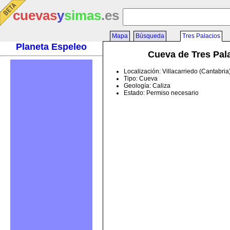
cuevas
y
simas
.es
Mapa
Búsqueda
Tres Palacios
Planeta Espeleo
Cueva de Tres Pal
Localización: Villacarriedo (Cantabri
Tipo: Cueva
Geología: Caliza
Estado: Permiso necesario