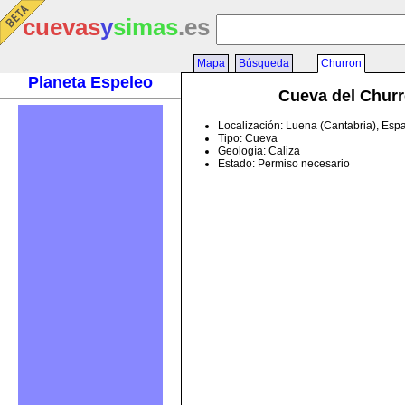
cuevas
y
simas
.es
Mapa
Búsqueda
Churron
Planeta Espeleo
Cueva del Chur
Localización: Luena (Cantabria), Esp
Tipo: Cueva
Geología: Caliza
Estado: Permiso necesario