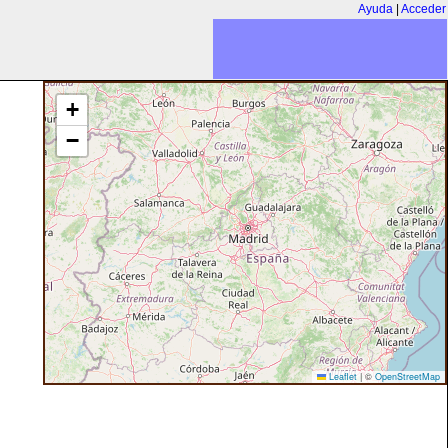
Ayuda
|
Acceder
+
−
Leaflet
|
©
OpenStreetMap