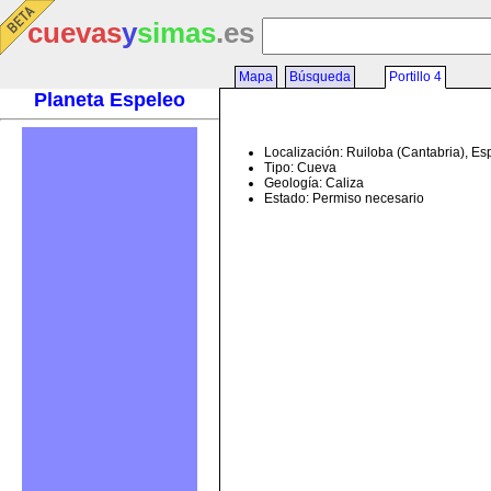
cuevas
y
simas
.es
Mapa
Búsqueda
Portillo 4
Planeta Espeleo
Localización: Ruiloba (Cantabria), E
Tipo: Cueva
Geología: Caliza
Estado: Permiso necesario