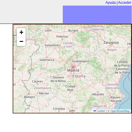
Ayuda
|
Acceder
+
−
Leaflet
|
©
OpenStreetMap