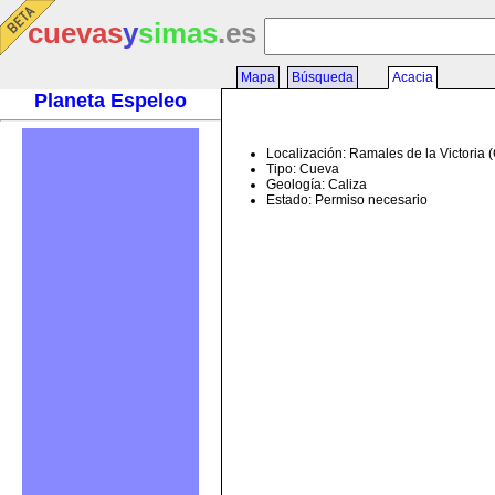
cuevas
y
simas
.es
Mapa
Búsqueda
Acacia
Planeta Espeleo
Localización: Ramales de la Victoria 
Tipo: Cueva
Geología: Caliza
Estado: Permiso necesario