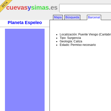
cuevas
y
simas
.es
Mapa
Búsqueda
Barcenal
Planeta Espeleo
Localización: Puente Viesgo (Cantabr
Tipo: Surgencia
Geología: Caliza
Estado: Permiso necesario