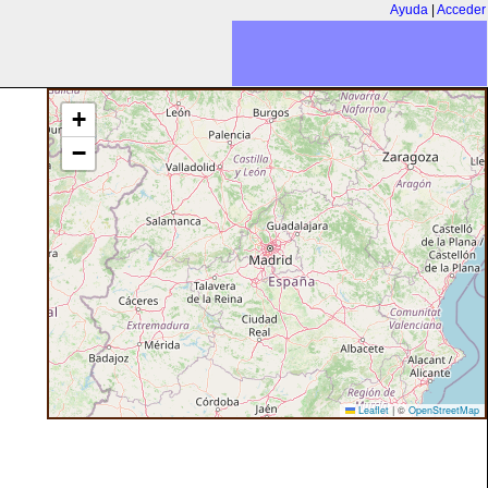
Ayuda
|
Acceder
+
−
Leaflet
|
©
OpenStreetMap