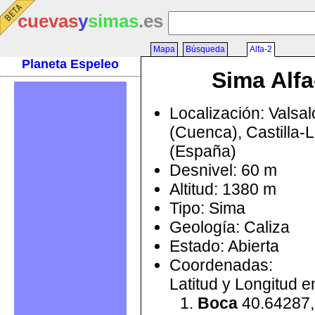
cuevas
y
simas
.es
Mapa
Búsqueda
Alfa-2
Planeta Espeleo
Sima Alfa
Localización: Valsa
(Cuenca), Castilla
(España)
Desnivel: 60 m
Altitud: 1380 m
Tipo: Sima
Geología: Caliza
Estado: Abierta
Coordenadas:
Latitud y Longitud 
Boca
40.64287,