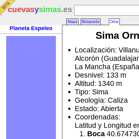
cuevas
y
simas
.es
Mapa
Búsqueda
Orna
Planeta Espeleo
Sima Or
Localización: Villa
Alcorón (Guadalajara
La Mancha (España
Desnivel: 133 m
Altitud: 1340 m
Tipo: Sima
Geología: Caliza
Estado: Abierta
Coordenadas:
Latitud y Longitud 
Boca
40.674730