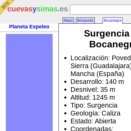
cuevas
y
simas
.es
Mapa
Búsqueda
Bocanegra
Planeta Espeleo
Surgencia
Bocaneg
Localización: Poved
Sierra (Guadalajara)
Mancha (España)
Desarrollo: 140 m
Desnivel: 35 m
Altitud: 1245 m
Tipo: Surgencia
Geología: Caliza
Estado: Abierta
Coordenadas: