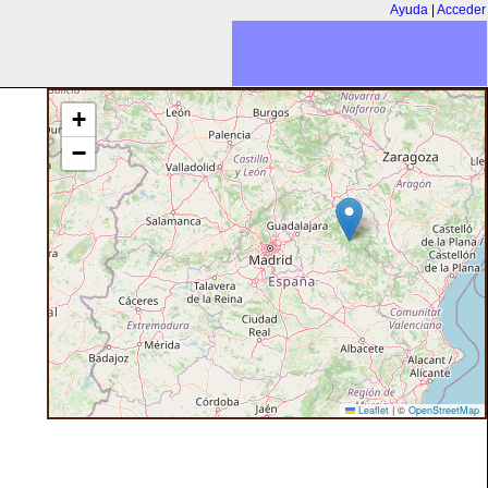
Ayuda
|
Acceder
+
−
Leaflet
|
©
OpenStreetMap