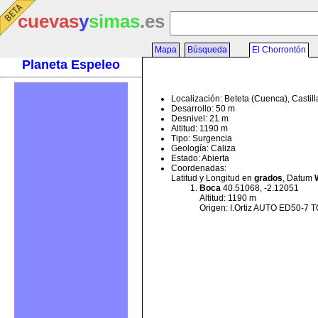
cuevas
y
simas
.es
Mapa
Búsqueda
El Chorrontón
Planeta Espeleo
Localización: Beteta (Cuenca), Casti
Desarrollo: 50 m
Desnivel: 21 m
Altitud: 1190 m
Tipo: Surgencia
Geología: Caliza
Estado: Abierta
Coordenadas:
Latitud y Longitud en
grados
, Datum
Boca
40.51068, -2.12051
Altitud: 1190 m
Origen: I.Ortiz AUTO ED50-7 