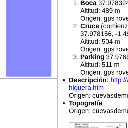
Boca
37.978324
Altitud: 489 m
Origen: gps rove
Cruce
(comienzo
37.978156, -1.
Altitud: 504 m
Origen: gps rove
Parking
37.9766
Altitud: 511 m
Origen: gps rove
Descripción
:
http:
higuera.htm
Origen: cuevasdemu
Topografía
Origen: cuevasdemu