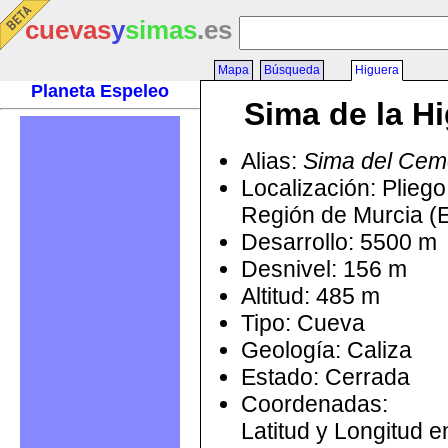
cuevas
y
simas
.es
Mapa
Búsqueda
Higuera
Planeta Espeleo
Sima de la H
Alias:
Sima del Cem
Localización: Pliego
Región de Murcia (
Desarrollo: 5500 m
Desnivel: 156 m
Altitud: 485 m
Tipo: Cueva
Geología: Caliza
Estado: Cerrada
Coordenadas:
Latitud y Longitud 