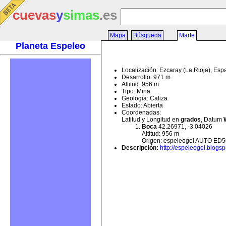
cuevas
y
simas
.es
Mapa
Búsqueda
Marte
Planeta Espeleo
Localización: Ezcaray (La Rioja), Es
Desarrollo: 971 m
Altitud: 956 m
Tipo: Mina
Geología: Caliza
Estado: Abierta
Coordenadas:
Latitud y Longitud en
grados
, Datum
Boca
42.26971, -3.04026
Altitud: 956 m
Origen: espeleogel AUTO ED5
Descripción
:
http://espeleogel.blog