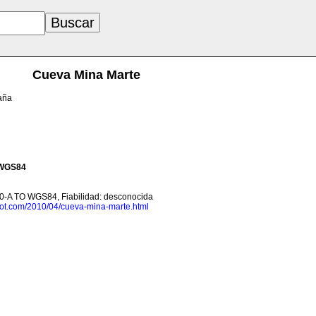
Cueva Mina Marte
paña
WGS84
0-A TO WGS84, Fiabilidad: desconocida
spot.com/2010/04/cueva-mina-marte.html