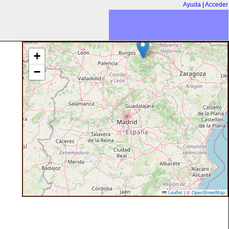
Ayuda
|
Acceder
+
−
Leaflet
|
©
OpenStreetMap