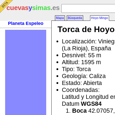
cuevas
y
simas
.es
Mapa
Búsqueda
Hoyo Mingo
Planeta Espeleo
Torca de Hoy
Localización: Vinieg
(La Rioja), España
Desnivel: 55 m
Altitud: 1595 m
Tipo: Torca
Geología: Caliza
Estado: Abierta
Coordenadas:
Latitud y Longitud 
Datum
WGS84
Boca
42.07057,