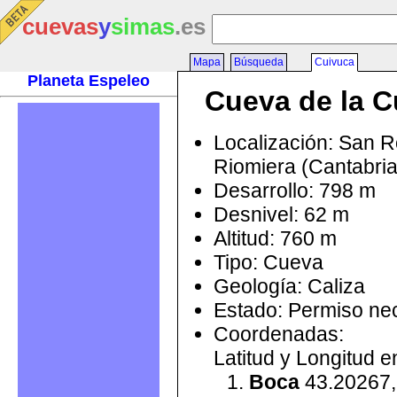
cuevas
y
simas
.es
Mapa
Búsqueda
Cuivuca
Planeta Espeleo
Cueva de la C
Localización: San 
Riomiera (Cantabri
Desarrollo: 798 m
Desnivel: 62 m
Altitud: 760 m
Tipo: Cueva
Geología: Caliza
Estado: Permiso ne
Coordenadas:
Latitud y Longitud 
Boca
43.20267,