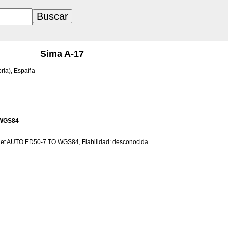
Sima A-17
bria), España
WGS84
net AUTO ED50-7 TO WGS84, Fiabilidad: desconocida