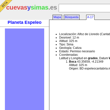
cuevas
y
simas
.es
Mapa
Búsqueda
A-17
Planeta Espeleo
Localización: Alfoz de Lloredo (Canta
Desnivel: 12 m
Altitud: 325 m
Tipo: Sima
Geología: Caliza
Estado: Permiso necesario
Coordenadas:
Latitud y Longitud en
grados
, Datum
Boca
43.35659, -4.21349
Altitud: 325 m
Origen: BD espeleocantabria.