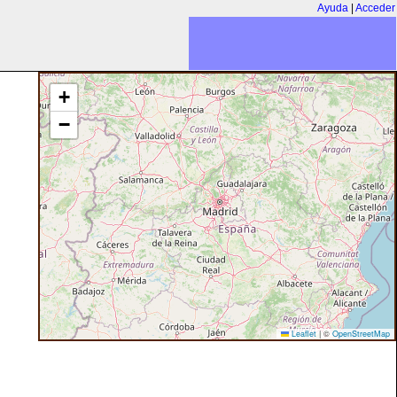
Ayuda
|
Acceder
+
−
Leaflet
|
©
OpenStreetMap