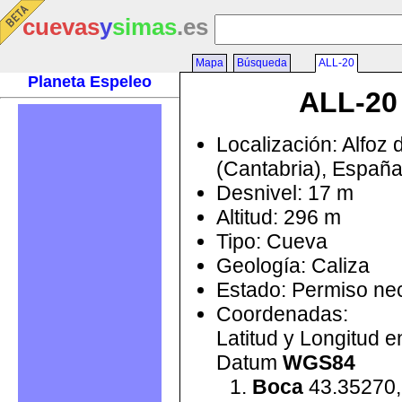
cuevas
y
simas
.es
Mapa
Búsqueda
ALL-20
Planeta Espeleo
ALL-20
Localización: Alfoz 
(Cantabria), Españ
Desnivel: 17 m
Altitud: 296 m
Tipo: Cueva
Geología: Caliza
Estado: Permiso ne
Coordenadas:
Latitud y Longitud 
Datum
WGS84
Boca
43.35270,