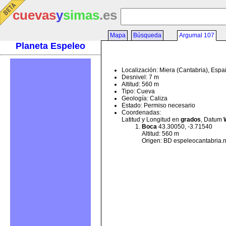
cuevas
y
simas
.es
Mapa
Búsqueda
Argumal 107
Planeta Espeleo
Localización: Miera (Cantabria), Esp
Desnivel: 7 m
Altitud: 560 m
Tipo: Cueva
Geología: Caliza
Estado: Permiso necesario
Coordenadas:
Latitud y Longitud en
grados
, Datum
Boca
43.30050, -3.71540
Altitud: 560 m
Origen: BD espeleocantabria.