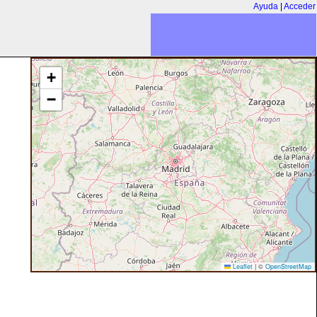
Ayuda
|
Acceder
+
−
Leaflet
|
©
OpenStreetMap