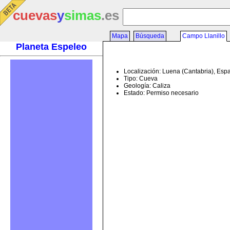
cuevas
y
simas
.es
Mapa
Búsqueda
Campo Llanillo
Planeta Espeleo
Localización: Luena (Cantabria), Esp
Tipo: Cueva
Geología: Caliza
Estado: Permiso necesario