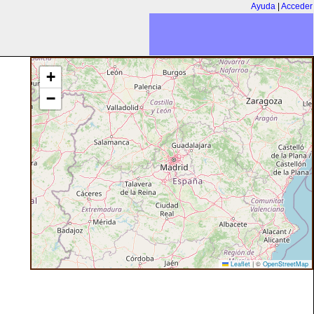
Ayuda
|
Acceder
+
−
Leaflet
|
©
OpenStreetMap