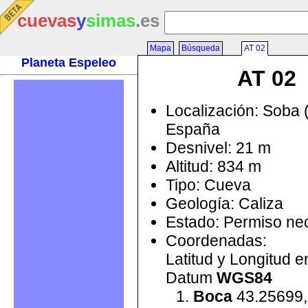
cuevas
y
simas
.es
Mapa
Búsqueda
AT 02
Planeta Espeleo
AT 02
Localización: Soba 
España
Desnivel: 21 m
Altitud: 834 m
Tipo: Cueva
Geología: Caliza
Estado: Permiso ne
Coordenadas:
Latitud y Longitud 
Datum
WGS84
Boca
43.25699,