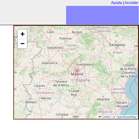
Ayuda
|
Acceder
+
−
Leaflet
|
©
OpenStreetMap