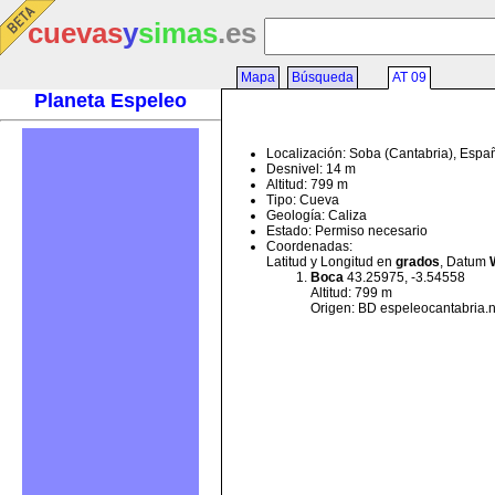
cuevas
y
simas
.es
Mapa
Búsqueda
AT 09
Planeta Espeleo
Localización: Soba (Cantabria), Espa
Desnivel: 14 m
Altitud: 799 m
Tipo: Cueva
Geología: Caliza
Estado: Permiso necesario
Coordenadas:
Latitud y Longitud en
grados
, Datum
Boca
43.25975, -3.54558
Altitud: 799 m
Origen: BD espeleocantabria.