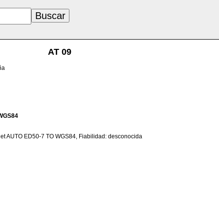
AT 09
ña
WGS84
net AUTO ED50-7 TO WGS84, Fiabilidad: desconocida