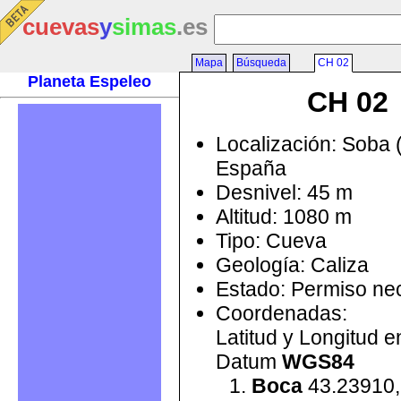
cuevas
y
simas
.es
Mapa
Búsqueda
CH 02
Planeta Espeleo
CH 02
Localización: Soba 
España
Desnivel: 45 m
Altitud: 1080 m
Tipo: Cueva
Geología: Caliza
Estado: Permiso ne
Coordenadas:
Latitud y Longitud 
Datum
WGS84
Boca
43.23910,