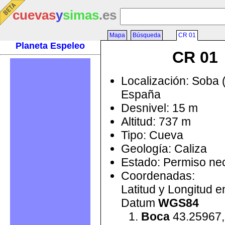
cuevas
y
simas
.es
Mapa
Búsqueda
CR 01
Planeta Espeleo
CR 01
Localización: Soba 
España
Desnivel: 15 m
Altitud: 737 m
Tipo: Cueva
Geología: Caliza
Estado: Permiso ne
Coordenadas:
Latitud y Longitud 
Datum
WGS84
Boca
43.25967,