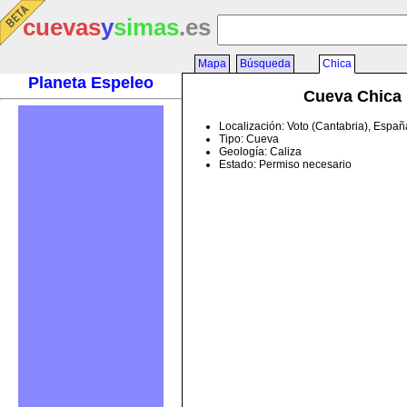
cuevas
y
simas
.es
Mapa
Búsqueda
Chica
Planeta Espeleo
Cueva Chica
Localización: Voto (Cantabria), Españ
Tipo: Cueva
Geología: Caliza
Estado: Permiso necesario