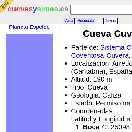
cuevas
y
simas
.es
Mapa
Búsqueda
Cuvera
Planeta Espeleo
Cueva Cuv
Parte de:
Sistema C
Coventosa-Cuvera.
Localización: Arred
(Cantabria), Españ
Altitud: 190 m
Tipo: Cueva
Geología: Caliza
Estado: Permiso ne
Coordenadas:
Latitud y Longitud 
Boca
43.25098,