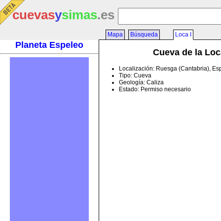
cuevas
y
simas
.es
Mapa
Búsqueda
Loca I
Planeta Espeleo
Cueva de la Loc
Localización: Ruesga (Cantabria), E
Tipo: Cueva
Geología: Caliza
Estado: Permiso necesario