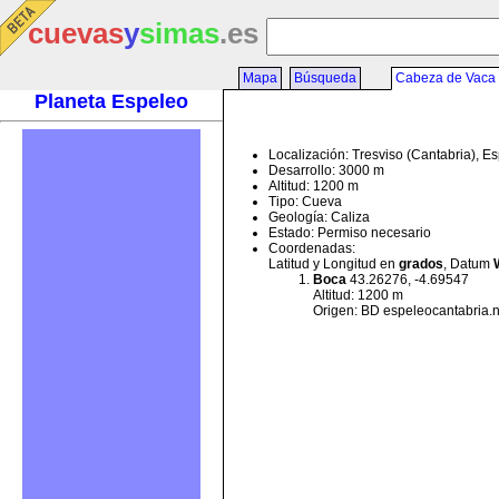
cuevas
y
simas
.es
Mapa
Búsqueda
Cabeza de Vaca
Planeta Espeleo
Localización: Tresviso (Cantabria), E
Desarrollo: 3000 m
Altitud: 1200 m
Tipo: Cueva
Geología: Caliza
Estado: Permiso necesario
Coordenadas:
Latitud y Longitud en
grados
, Datum
Boca
43.26276, -4.69547
Altitud: 1200 m
Origen: BD espeleocantabria.