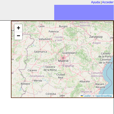
Ayuda
|
Acceder
+
−
Leaflet
|
©
OpenStreetMap