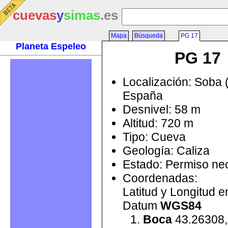
cuevas
y
simas
.es
Mapa
Búsqueda
PG 17
Planeta Espeleo
PG 17
Localización: Soba 
España
Desnivel: 58 m
Altitud: 720 m
Tipo: Cueva
Geología: Caliza
Estado: Permiso ne
Coordenadas:
Latitud y Longitud 
Datum
WGS84
Boca
43.26308,