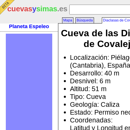
cuevas
y
simas
.es
Mapa
Búsqueda
Diaclasas de Co
Planeta Espeleo
Cueva de las D
de Covale
Localización: Piéla
(Cantabria), Españ
Desarrollo: 40 m
Desnivel: 6 m
Altitud: 51 m
Tipo: Cueva
Geología: Caliza
Estado: Permiso ne
Coordenadas:
Latitud y Longitud 