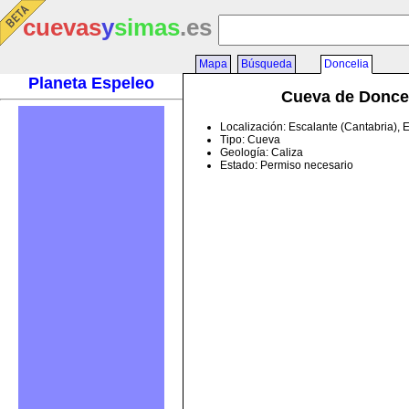
cuevas
y
simas
.es
Mapa
Búsqueda
Doncelia
Planeta Espeleo
Cueva de Donce
Localización: Escalante (Cantabria),
Tipo: Cueva
Geología: Caliza
Estado: Permiso necesario