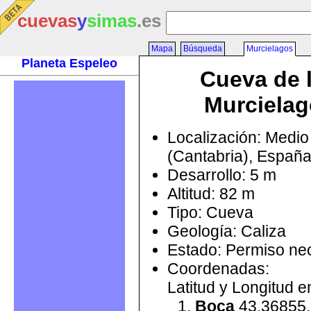
cuevas
y
simas
.es
Mapa
Búsqueda
Murcielagos
Planeta Espeleo
Cueva de 
Murciela
Localización: Medi
(Cantabria), Españ
Desarrollo: 5 m
Altitud: 82 m
Tipo: Cueva
Geología: Caliza
Estado: Permiso ne
Coordenadas:
Latitud y Longitud 
Boca
43.36855,