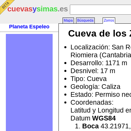
cuevas
y
simas
.es
Mapa
Búsqueda
Zorros
Planeta Espeleo
Cueva de los 
Localización: San 
Riomiera (Cantabri
Desarrollo: 1171 m
Desnivel: 17 m
Tipo: Cueva
Geología: Caliza
Estado: Permiso ne
Coordenadas:
Latitud y Longitud 
Datum
WGS84
Boca
43.21971,