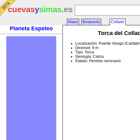
cuevas
y
simas
.es
Mapa
Búsqueda
Collado
Planeta Espeleo
Torca del Colla
Localización: Puente Viesgo (Cantabr
Desnivel: 9 m
Tipo: Torca
Geología: Caliza
Estado: Permiso necesario