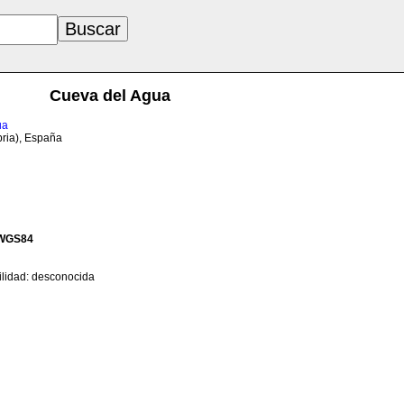
Cueva del Agua
ua
bria), España
WGS84
ilidad: desconocida