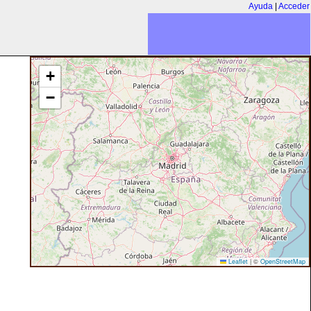
Ayuda
|
Acceder
+
−
Leaflet
|
©
OpenStreetMap