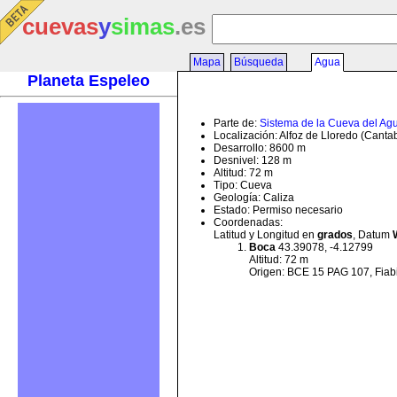
cuevas
y
simas
.es
Mapa
Búsqueda
Agua
Planeta Espeleo
Parte de:
Sistema de la Cueva del Ag
Localización: Alfoz de Lloredo (Canta
Desarrollo: 8600 m
Desnivel: 128 m
Altitud: 72 m
Tipo: Cueva
Geología: Caliza
Estado: Permiso necesario
Coordenadas:
Latitud y Longitud en
grados
, Datum
Boca
43.39078, -4.12799
Altitud: 72 m
Origen: BCE 15 PAG 107, Fiab