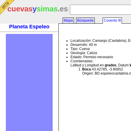
cuevas
y
simas
.es
Mapa
Búsqueda
Covento III
Planeta Espeleo
Localización: Camargo (Cantabria), 
Desarrollo: 40 m
Tipo: Cueva
Geología: Caliza
Estado: Permiso necesario
Coordenadas:
Latitud y Longitud en
grados
, Datum
Boca
43.42785, -3.90852
Origen: BD espeleocantabria.