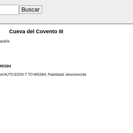
Cueva del Covento III
España
WGS84
net AUTO ED50-7 TO WGS84, Fiabilidad: desconocida