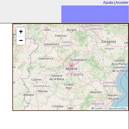
Ayuda
|
Acceder
+
−
Leaflet
|
©
OpenStreetMap