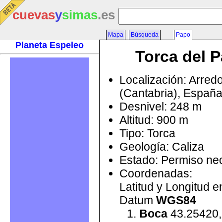
cuevas
y
simas
.es
Mapa
Búsqueda
Papo
Planeta Espeleo
Torca del 
Localización: Arred
(Cantabria), Españ
Desnivel: 248 m
Altitud: 900 m
Tipo: Torca
Geología: Caliza
Estado: Permiso ne
Coordenadas:
Latitud y Longitud 
Datum
WGS84
Boca
43.25420,