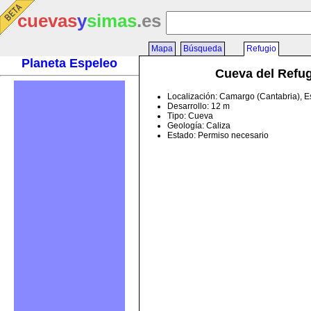
cuevas
y
simas
.es
Mapa
Búsqueda
Refugio
Planeta Espeleo
Cueva del Refu
Localización: Camargo (Cantabria), 
Desarrollo: 12 m
Tipo: Cueva
Geología: Caliza
Estado: Permiso necesario