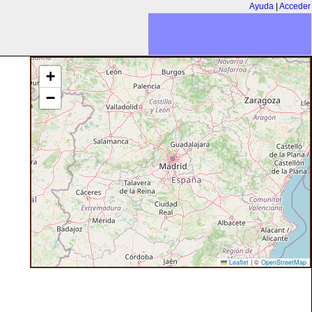
Ayuda
|
Acceder
+
−
Leaflet
|
©
OpenStreetMap