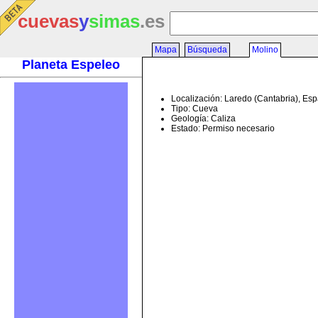
cuevas
y
simas
.es
Mapa
Búsqueda
Molino
Planeta Espeleo
Localización: Laredo (Cantabria), Es
Tipo: Cueva
Geología: Caliza
Estado: Permiso necesario