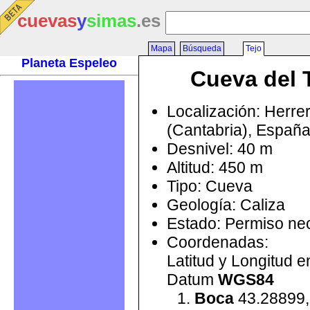
cuevas
y
simas
.es
Mapa
Búsqueda
Tejo
Planeta Espeleo
Cueva del 
Localización: Herre
(Cantabria), Españ
Desnivel: 40 m
Altitud: 450 m
Tipo: Cueva
Geología: Caliza
Estado: Permiso ne
Coordenadas:
Latitud y Longitud 
Datum
WGS84
Boca
43.28899,