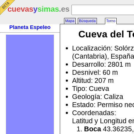
cuevas
y
simas
.es
Mapa
Búsqueda
Torno
Planeta Espeleo
Cueva del T
Localización: Solór
(Cantabria), Españ
Desarrollo: 2801 m
Desnivel: 60 m
Altitud: 207 m
Tipo: Cueva
Geología: Caliza
Estado: Permiso ne
Coordenadas:
Latitud y Longitud 
Boca
43.36235,