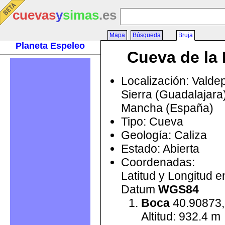
cuevas
y
simas
.es
Mapa
Búsqueda
Bruja
Planeta Espeleo
Cueva de la 
Localización: Valde
Sierra (Guadalajara)
Mancha (España)
Tipo: Cueva
Geología: Caliza
Estado: Abierta
Coordenadas:
Latitud y Longitud 
Datum
WGS84
Boca
40.90873,
Altitud: 932.4 m