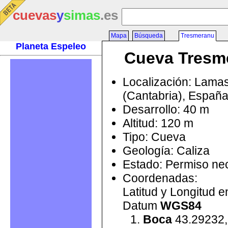
cuevas
y
simas
.es
Mapa
Búsqueda
Tresmeranu
Planeta Espeleo
Cueva Tresm
Localización: Lama
(Cantabria), Españ
Desarrollo: 40 m
Altitud: 120 m
Tipo: Cueva
Geología: Caliza
Estado: Permiso ne
Coordenadas:
Latitud y Longitud 
Datum
WGS84
Boca
43.29232,