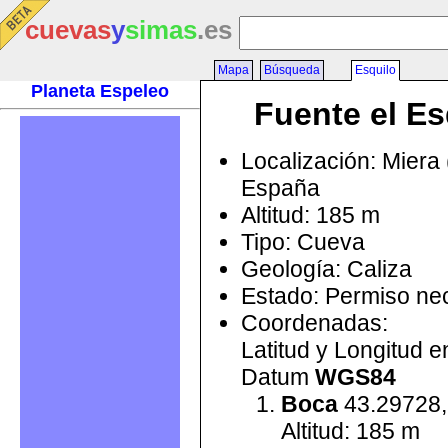
cuevas
y
simas
.es
Mapa
Búsqueda
Esquilo
Planeta Espeleo
Fuente el Es
Localización: Miera 
España
Altitud: 185 m
Tipo: Cueva
Geología: Caliza
Estado: Permiso ne
Coordenadas:
Latitud y Longitud 
Datum
WGS84
Boca
43.29728,
Altitud: 185 m