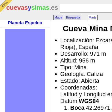
cuevas
y
simas
.es
Mapa
Búsqueda
Marte
Planeta Espeleo
Cueva Mina 
Localización: Ezcar
Rioja), España
Desarrollo: 971 m
Altitud: 956 m
Tipo: Mina
Geología: Caliza
Estado: Abierta
Coordenadas:
Latitud y Longitud 
Datum
WGS84
Boca
42.26971,